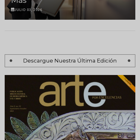
JULIO 03, 2026
Paginación
Descargue Nuestra Última Edición
Página 1
Siguiente
Siguiente >
página