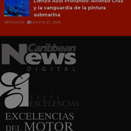
Lienzo Azul Profundo: Alfonso Cruz
y la vanguardia de la pintura
submarina
ARTÍCULOS
AGOSTO 07, 2026