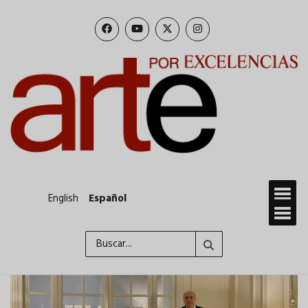
Pasar
al
contenido
principal
English
Español
Buscar