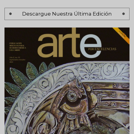
Paginación
Descargue Nuestra Última Edición
Página 1
Siguiente
Siguiente >
página