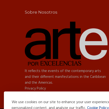
Sobre Nosotros
It reflects the events of the contemporary arts
and their different manifestations in the Caribbean
and the Americas.
Privacy Policy
We use cookies on our site to enhance your user experienc
personalized content, and analyze our traffic.
Cookie Policy