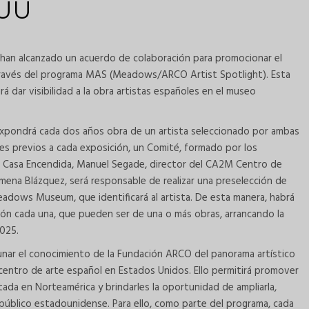
.UU
an alcanzado un acuerdo de colaboración para promocionar el
ravés del programa MAS (Meadows/ARCO Artist Spotlight). Esta
rá dar visibilidad a la obra artistas españoles en el museo
expondrá cada dos años obra de un artista seleccionado por ambas
ses previos a cada exposición, un Comité, formado por los
La Casa Encendida, Manuel Segade, director del CA2M Centro de
Jimena Blázquez, será responsable de realizar una preselección de
eadows Museum, que identificará al artista. De esta manera, habrá
ón cada una, que pueden ser de una o más obras, arrancando la
2025.
unar el conocimiento de la Fundación ARCO del panorama artístico
entro de arte español en Estados Unidos. Ello permitirá promover
itada en Norteamérica y brindarles la oportunidad de ampliarla,
 público estadounidense. Para ello, como parte del programa, cada