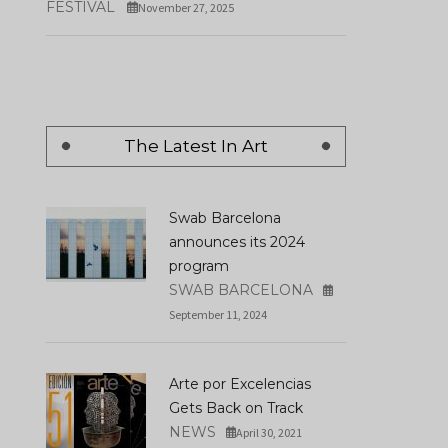
FESTIVAL
November 27, 2025
The Latest In Art
Swab Barcelona
announces its 2024
program
SWAB BARCELONA
September 11, 2024
Julia Stoschek Found
Charmaine Poh’s First
Presents What A
Arte por Excelencias
Institutional Solo Exhibition
Wonderful World: An
Gets Back on Track
In Berlin
Audiovisual Poem
NEWS
April 30, 2021
JANUARY 05, 2026
JANUARY 09, 2026