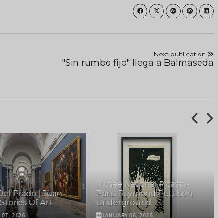
Next publication
"Sin rumbo fijo" llega a Balmaseda
Musée National Picasso-
el Prado | Juan
Paris. Raymond Pettibon.
Stories Of Art
Underground
07, 2026
JANUARY 06, 2026