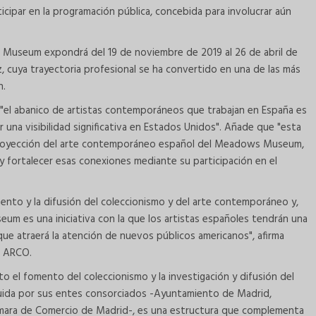
ticipar en la programación pública, concebida para involucrar aún
 Museum expondrá del 19 de noviembre de 2019 al 26 de abril de
, cuya trayectoria profesional se ha convertido en una de las más
n.
"el abanico de artistas contemporáneos que trabajan en España es
una visibilidad significativa en Estados Unidos". Añade que "esta
a proyección del arte contemporáneo español del Meadows Museum,
s y fortalecer esas conexiones mediante su participación en el
ento y la difusión del coleccionismo y del arte contemporáneo y,
um es una iniciativa con la que los artistas españoles tendrán una
 que atraerá la atención de nuevos públicos americanos", afirma
ón ARCO.
o el fomento del coleccionismo y la investigación y difusión del
uida por sus entes consorciados -Ayuntamiento de Madrid,
ara de Comercio de Madrid-, es una estructura que complementa