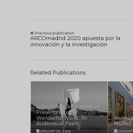
Previous publication
ARCOmadrid 2020 apuesta por la
innovación y la investigación
Related Publications
Julia Stoschek Foundation
irst
Presents What A
 Exhibition
Wonderful World: An
Museo D
Audiovisual Poem
Muñoz. 
JANUARY 09, 2026
JANUARY 