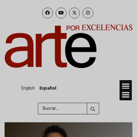
Pasar
al
contenido
principal
English
Español
Buscar