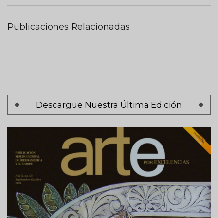
Publicaciones Relacionadas
Paginación
Descargue Nuestra Última Edición
Página 1
Siguiente
Siguiente >
página