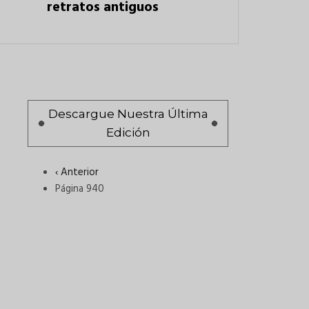
retratos antiguos
Paginación
Descargue Nuestra Última
Edición
Página
‹ Anterior
anterior
Página 940