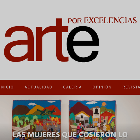
INICIO
ACTUALIDAD
GALERÍA
OPINIÓN
REVIST
LAS MUJERES QUE COSIERON LO