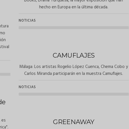
Books, Drama Turquesa, la mayor exposición que han
hecho en Europa en la última década.
NOTICIAS
ntura
imo
sión
tival
CAMUFLAJES
Málaga: Los artistas Rogelio López Cuenca, Chema Cobo y
Carlos Miranda participarán en la muestra Camuflajes.
NOTICIAS
de
, es
GREENAWAY
ica".