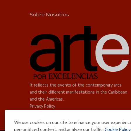
Sobre Nosotros
It reflects the events of the contemporary arts
and their different manifestations in the Caribbean
and the Americas.
Privacy Policy
We use cookies on our site to enhance your user experienc
personalized content, and analyze our traffic.
Cookie Policy