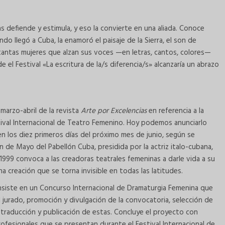
as defiende y estimula, y eso la convierte en una aliada. Conoce
o llegó a Cuba, la enamoró el paisaje de la Sierra, el son de
as tantas mujeres que alzan sus voces —en letras, cantos, colores—
e el Festival «La escritura de la/s diferencia/s» alcanzaría un abrazo
marzo-abril de la revista
Arte por Excelencias
en referencia a la
estival Internacional de Teatro Femenino. Hoy podemos anunciarlo
en los diez primeros días del próximo mes de junio, según se
n de Mayo del Pabellón Cuba, presidida por la actriz italo-cubana,
999 convoca a las creadoras teatrales femeninas a darle vida a su
a creación que se torna invisible en todas las latitudes.
siste en un Concurso Internacional de Dramaturgia Femenina que
del jurado, promoción y divulgación de la convocatoria, selección de
, traducción y publicación de estas. Concluye el proyecto con
ofesionales que se presentan durante el Festival Internacional de