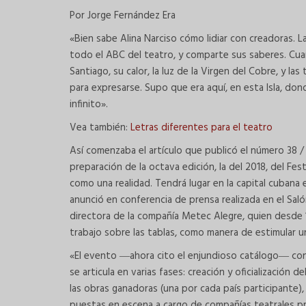
Por Jorge Fernández Era
«Bien sabe Alina Narciso cómo lidiar con creadoras. L
todo el ABC del teatro, y comparte sus saberes. Cuand
Santiago, su calor, la luz de la Virgen del Cobre, y l
para expresarse. Supo que era aquí, en esta Isla, dond
infinito».
Vea también:
Letras diferentes para el teatro
Así comenzaba el artículo que publicó el número 38 / 
preparación de la octava edición, la del 2018, del F
como una realidad. Tendrá lugar en la capital cubana 
anunció en conferencia de prensa realizada en el Saló
directora de la compañía Metec Alegre, quien desde 1
trabajo sobre las tablas, como manera de estimular un
«El evento ―ahora cito el enjundioso catálogo― con
se articula en varias fases: creación y oficialización 
las obras ganadoras (una por cada país participante)
puestas en escena a cargo de compañías teatrales pr