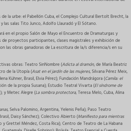
e la urbe: el Pabellón Cuba, el Complejo Cultural Bertolt Brecht, la
 y las salas Tito Junco, Adolfo Llauradó y El Sótano.
uará en el propio Salón de Mayo el Encuentro de Dramaturgas y
 de proyectos participantes, clases magistrales y exhibición de
 las obras ganadoras de La escritura de la/s diferencia/s en su
ctivas obras: Teatro SinNombre (
Adicta al dramón
, de María Beatriz
tro de la Utopía (
Asat en el jardín de las mujeres
, Silvana Pérez Meix,
lena Kühner, Brasil, Elvia Pérez); Fundación Mandrágora (
Camila: el
ción de la propia Susana); Estudio Teatral Vivarta (
El síndrome de
); y Metec Alegre (
La sombra protectora
, Teresa Melo, Cuba, Alina
canas
, Selva Palomino, Argentina, Yelenis Peña); Paso Teatro
Brasil, Daisy Sánchez); Colectivo Abierto (
Manifiesto para mientras
do y Grettel Méndez, Costa Rica); Centro de Teatro de La Habana
 Guatemala, Diselle Sobrino); Brújula, Teatro Esencial a Cuerda