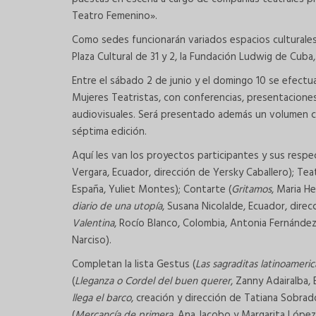
Teatro Femenino».
Como sedes funcionarán variados espacios culturales d
Plaza Cultural de 31 y 2, la Fundación Ludwig de Cuba,
Entre el sábado 2 de junio y el domingo 10 se efect
Mujeres Teatristas, con conferencias, presentaciones
audiovisuales. Será presentado además un volumen con
séptima edición.
Aquí les van los proyectos participantes y sus respe
Vergara, Ecuador, dirección de Yersky Caballero); Tea
España, Yuliet Montes); Contarte (
Gritamos
, Maria He
diario de una utopía
, Susana Nicolalde, Ecuador, direc
Valentina
, Rocío Blanco, Colombia, Antonia Fernández
Narciso).
Completan la lista Gestus (
Las sagraditas latinoameri
(
Lleganza o Cordel del buen querer
, Zanny Adairalba, 
llega el barco
, creación y dirección de Tatiana Sobra
(
Mercancía de primera
, Ana Jacobo y Margarita López,