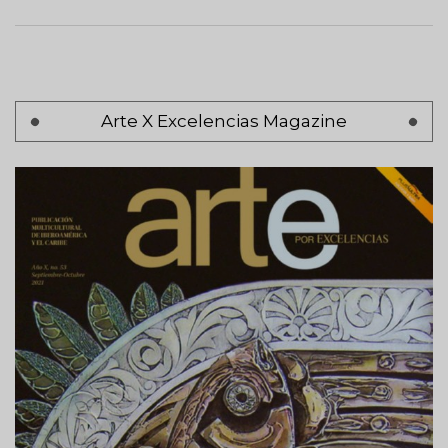
Pagination
Arte X Excelencias Magazine
Page 1
Next
Siguiente >
page