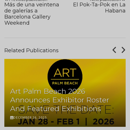
Más de una veintena
El Pok-Ta-Pok en La
de galerías a
Habana
Barcelona Gallery
Weekend
Related Publications
Art Palm Beach 2026
Announces Exhibitor Roster
And Featured Exhibitions
DECEMBER 26, 2025