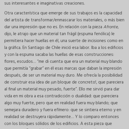
sus interesantes e imaginativas creaciones.
Otra característica que emerge de sus trabajos es la capacidad
del artista de transformar/enmascarar los materiales, o más bien
dar una impresión que no es. En relación con la pieza
Afronte,
dijo, le atrajo que un material tan frágil (espuma fenólica) le
permitiera hacer huellas en él, una suerte de incisiones como en
la gráfica. En Santiago de Chile inició esa labor. Iba a los edificios
y con la espuma sacaba las huellas de esas construcciones:
flores, escudos… “me di cuenta que era un material muy blando
que permitía “grabar” en él esas marcas que daban la impresión
después, de ser un material muy duro. Me ofrecía la posibilidad
de construir esa idea de ¡un bloque de concreto!, que pareciera
al final un material muy pesado, fuerte”. Ello me sirvió para dar
vida en mi obra a esa contradicción o dualidad: que pareciera
algo muy fuerte, pero que en realidad fuera muy blando; que
semejara duradero y fuera efímero: que se sintiera eterno y en
realidad se destruyera rápidamente… Y lo comparo entonces
con los bloques sólidos de los edificios. A esta pieza que