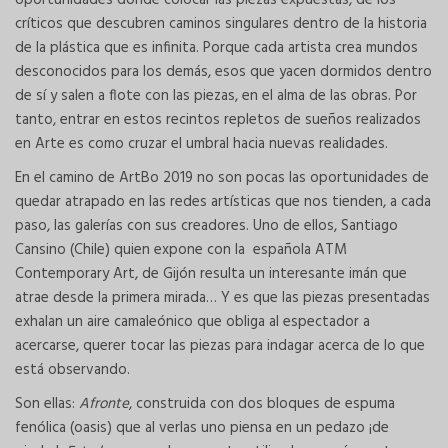
oportunidades donde colocar las piezas expuestas, de los
críticos que descubren caminos singulares dentro de la historia
de la plástica que es infinita. Porque cada artista crea mundos
desconocidos para los demás, esos que yacen dormidos dentro
de sí y salen a flote con las piezas, en el alma de las obras. Por
tanto, entrar en estos recintos repletos de sueños realizados
en Arte es como cruzar el umbral hacia nuevas realidades.
En el camino de ArtBo 2019 no son pocas las oportunidades de
quedar atrapado en las redes artísticas que nos tienden, a cada
paso, las galerías con sus creadores. Uno de ellos, Santiago
Cansino (Chile) quien expone con la española ATM
Contemporary Art, de Gijón resulta un interesante imán que
atrae desde la primera mirada… Y es que las piezas presentadas
exhalan un aire camaleónico que obliga al espectador a
acercarse, querer tocar las piezas para indagar acerca de lo que
está observando.
Son ellas:
Afronte
, construida con dos bloques de espuma
fenólica (oasis) que al verlas uno piensa en un pedazo ¡de