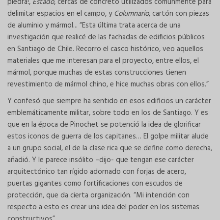
piedra!,
Estado
, cercas de concreto utilizados comúnmente para
delimitar espacios en el campo, y
Columnario
, cartón con piezas
de aluminio y mármol... “Esta última trata acerca de una
investigación que realicé de las fachadas de edificios públicos
en Santiago de Chile. Recorro el casco histórico, veo aquellos
materiales que me interesan para el proyecto, entre ellos, el
mármol, porque muchas de estas construcciones tienen
revestimiento de mármol chino, e hice muchas obras con ellos.”
Y confesó que siempre ha sentido en esos edificios un carácter
emblemáticamente militar, sobre todo en los de Santiago. Y es
que en la época de Pinochet se potenció la idea de glorificar
estos iconos de guerra de los capitanes… El golpe militar alude
a un grupo social, el de la clase rica que se define como derecha,
añadió. Y le parece insólito –dijo- que tengan ese carácter
arquitectónico tan rígido adornado con forjas de acero,
puertas gigantes como fortificaciones con escudos de
protección, que da cierta organización. “Mi intención con
respecto a esto es crear una idea del poder en los sistemas
constructivos”.