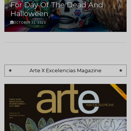
For Day Of The Dead And
Halloween
OCTOBER 31, 2025
Pagination
Arte X Excelencias Magazine
Page 1
Next
Siguiente >
page