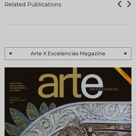
Related Publications
AUGUST 07, 2017
Pagination
Arte X Excelencias Magazine
Page 1
Next
Siguiente >
page