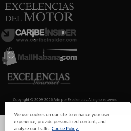
Copyright © 2009-2026 Arte por Excelencias.
All rights reserved.
Developed by
Excellences Group
.
We use cookies on our site to enhance your user
experience, provide personalized content, and
analyze our traffic.
Cookie Policy.