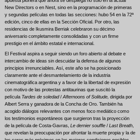
apuesta pionera que ahora se despliega no solo en la actual
New Directors o en Nest, sino en la programación de primeras
y segundas películas en todas las secciones: hubo 54 en la 72ª
edición, cinco de ellas en la Sección Oficial. Por otro, las
residencias de Ikusmira Berriak celebraron su décimo
aniversario completamente consolidadas y con un firme
prestigio en el ámbito estatal e internacional.
El Festival aspira a seguir siendo un foro abierto al debate e
intercambio de ideas sin descuidar la defensa de algunos
principios irrenunciables. Así, este año se ha posicionado
claramente ante el desmantelamiento de la industria
cinematográfica argentina y a favor de la libertad de expresión
con motivo de las protestas antitaurinas que suscitó la
película
Tardes de soledad
/
Afternoons of Solitude,
dirigida por
Albert Serra y ganadora de la Concha de Oro. También ha
acogido diálogos relevantes con menos foco mediático como
los testimonios espontáneos que surgieron tras la proyección
de la película de Costa-Gavras,
Le dernier souffle
/
Last Breath
,
que revelan la preocupación por afrontar la muerte propia y la de