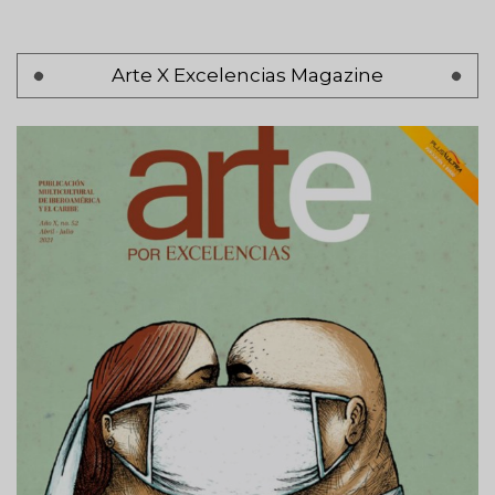
Pagination
Arte X Excelencias Magazine
Previous
‹ Anterior
page
Page 2
Next
Siguiente >
page