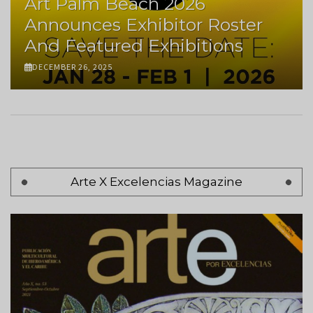
Art Palm Beach 2026
Announces Exhibitor Roster
And Featured Exhibitions
DECEMBER 26, 2025
Pagination
Arte X Excelencias Magazine
Page 1
Next
Siguiente >
page