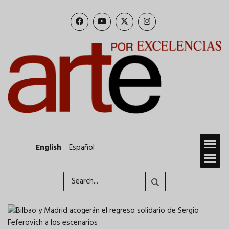
Skip
to
main
content
English
Español
Search