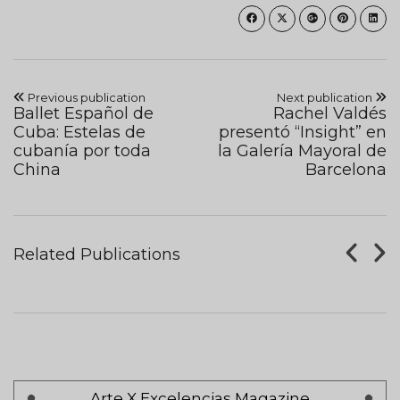
Previous publication
Next publication
Ballet Español de
Rachel Valdés
Cuba: Estelas de
presentó “Insight” en
cubanía por toda
la Galería Mayoral de
China
Barcelona
Tableros De Ajedrez
Related Publications
AUGUST 07, 2017
Pagination
Arte X Excelencias Magazine