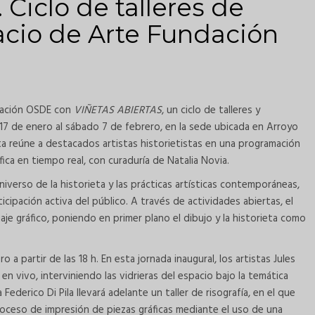
Ciclo de talleres de
pacio de Arte Fundación
undación OSDE con
VIÑETAS ABIERTAS
, un ciclo de talleres y
 17 de enero al sábado 7 de febrero, en la sede ubicada en Arroyo
 reúne a destacados artistas historietistas en una programación
fica en tiempo real, con curaduría de Natalia Novia.
verso de la historieta y las prácticas artísticas contemporáneas,
cipación activa del público. A través de actividades abiertas, el
guaje gráfico, poniendo en primer plano el dibujo y la historieta como
 a partir de las 18 h. En esta jornada inaugural, los artistas Jules
n vivo, interviniendo las vidrieras del espacio bajo la temática
ederico Di Pila llevará adelante un taller de risografía, en el que
proceso de impresión de piezas gráficas mediante el uso de una