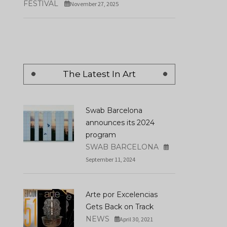
FESTIVAL
November 27, 2025
The San Sebastian Fes
Opens Its Call For Ent
Nest Opens On Monday
For The Europe-Latin
June 3 Its Call For
America Co-Producti
Submissions
Forum
The Latest In Art
JUNE 04, 2024
APRIL 21, 2025
Swab Barcelona
announces its 2024
program
SWAB BARCELONA
September 11, 2024
Arte por Excelencias
Gets Back on Track
NEWS
April 30, 2021