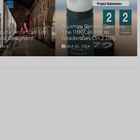
Ikusmira Berriak Opens
una Prize: Call For
The 11th Call For Its
 And Designers
Residencies On 2 July
 2024
JULY 02, 2024