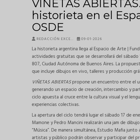
VIÑETAS ABIERTAS. 
historieta en el Es
OSDE
REDACCIÓN EXCE…
09-01-2026
La historieta argentina llega al Espacio de Arte | F
actividades gratuitas que se desarrollará del sábado
807, Ciudad Autónoma de Buenos Aires. La propuesta
que incluye dibujos en vivo, talleres y producción grá
VIÑETAS ABIERTAS
propone un encuentro entre el uni
generando un espacio de creación, intercambio y parti
ciclo apuesta al cruce entre la cultura visual y el len
experiencias colectivas.
La apertura del ciclo tendrá lugar el sábado 17 de enero
Mamone y Pedro Mancini realizarán una jam de dibujo e
“Música”. De manera simultánea, Estudio Mafia junto a F
artistas y público podrán observar y participar del 