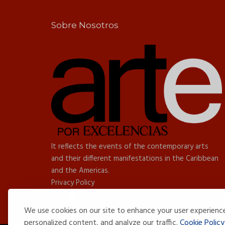
Sobre Nosotros
It reflects the events of the contemporary arts
and their different manifestations in the Caribbean
and the Americas.
Privacy Policy
We use cookies on our site to enhance your user experienc
personalized content, and analyze our traffic.
Cookie Policy