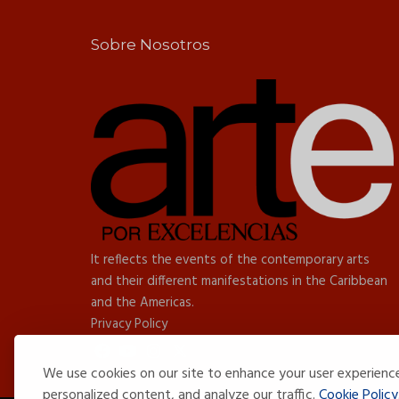
Sobre Nosotros
It reflects the events of the contemporary arts
and their different manifestations in the Caribbean
and the Americas.
Privacy Policy
We use cookies on our site to enhance your user experienc
personalized content, and analyze our traffic.
Cookie Policy