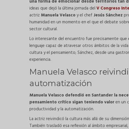
una forma de emocionar desde territorios tan dis
ideas que dejó la última jornada del
V Congreso Int
actriz
Manuela Velasco
y el chef
Jesús Sánchez
pro
humanidad en un momento en el que el debate sobre t
sector cultural.
Lo interesante del encuentro fue precisamente que e
lenguaje capaz de atravesar otros ámbitos de la vida
cultura y el pensamiento; Sánchez, desde una gastro
experiencia.
Manuela Velasco reivindic
automatización
Manuela Velasco defendió en Santander la neces
pensamiento crítico sigan teniendo valor
en un c
productividad y la automatización.
La actriz reivindicó la cultura más allá de su dimens
También trasladó esa reflexión al ámbito empresaria