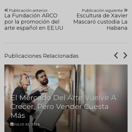
Publicación anterior
Publicación siguiente
La Fundación ARCO
Escultura de Xavier
por la promoción del
Mascaró custodia La
arte español en EE.UU
Habana
Publicaciones Relacionadas
El Mercado Del Arte Vuelve A
Crecer, Pero Vender Cuesta
Más
JULIO 03, 2026