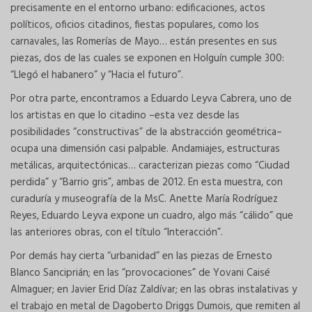
precisamente en el entorno urbano: edificaciones, actos
políticos, oficios citadinos, fiestas populares, como los
carnavales, las Romerías de Mayo… están presentes en sus
piezas, dos de las cuales se exponen en Holguín cumple 300:
“Llegó el habanero” y “Hacia el futuro”.
Por otra parte, encontramos a Eduardo Leyva Cabrera, uno de
los artistas en que lo citadino –esta vez desde las
posibilidades “constructivas” de la abstracción geométrica–
ocupa una dimensión casi palpable. Andamiajes, estructuras
metálicas, arquitectónicas… caracterizan piezas como “Ciudad
perdida” y “Barrio gris”, ambas de 2012. En esta muestra, con
curaduría y museografía de la MsC. Anette María Rodríguez
Reyes, Eduardo Leyva expone un cuadro, algo más “cálido” que
las anteriores obras, con el título “Interacción”.
Por demás hay cierta “urbanidad” en las piezas de Ernesto
Blanco Sanciprián; en las “provocaciones” de Yovani Caisé
Almaguer; en Javier Erid Díaz Zaldívar; en las obras instalativas y
el trabajo en metal de Dagoberto Driggs Dumois, que remiten al