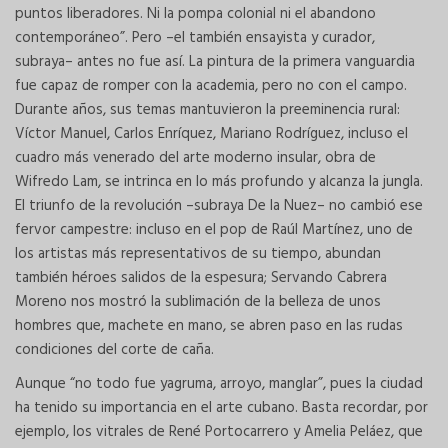
puntos liberadores. Ni la pompa colonial ni el abandono
contemporáneo”. Pero –el también ensayista y curador,
subraya– antes no fue así. La pintura de la primera vanguardia
fue capaz de romper con la academia, pero no con el campo.
Durante años, sus temas mantuvieron la preeminencia rural:
Víctor Manuel, Carlos Enríquez, Mariano Rodríguez, incluso el
cuadro más venerado del arte moderno insular, obra de
Wifredo Lam, se intrinca en lo más profundo y alcanza la jungla.
El triunfo de la revolución –subraya De la Nuez– no cambió ese
fervor campestre: incluso en el pop de Raúl Martínez, uno de
los artistas más representativos de su tiempo, abundan
también héroes salidos de la espesura; Servando Cabrera
Moreno nos mostró la sublimación de la belleza de unos
hombres que, machete en mano, se abren paso en las rudas
condiciones del corte de caña.
Aunque “no todo fue yagruma, arroyo, manglar”, pues la ciudad
ha tenido su importancia en el arte cubano. Basta recordar, por
ejemplo, los vitrales de René Portocarrero y Amelia Peláez, que