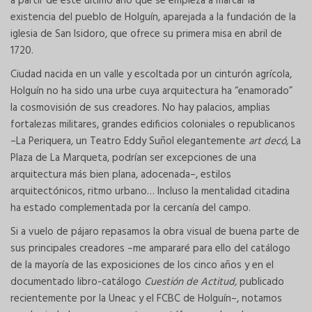
a partir de este último año que se empieza a marcar la
existencia del pueblo de Holguín, aparejada a la fundación de la
iglesia de San Isidoro, que ofrece su primera misa en abril de
1720.
Ciudad nacida en un valle y escoltada por un cinturón agrícola,
Holguín no ha sido una urbe cuya arquitectura ha “enamorado”
la cosmovisión de sus creadores. No hay palacios, amplias
fortalezas militares, grandes edificios coloniales o republicanos
–La Periquera, un Teatro Eddy Suñol elegantemente
art decó
, La
Plaza de La Marqueta, podrían ser excepciones de una
arquitectura más bien plana, adocenada–, estilos
arquitectónicos, ritmo urbano… Incluso la mentalidad citadina
ha estado complementada por la cercanía del campo.
Si a vuelo de pájaro repasamos la obra visual de buena parte de
sus principales creadores –me ampararé para ello del catálogo
de la mayoría de las exposiciones de los cinco años y en el
documentado libro-catálogo
Cuestión de Actitud,
publicado
recientemente por la Uneac y el FCBC de Holguín–, notamos