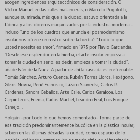
acogen ingredientes arquitectónicos de consideración. O
Víctor Manuel en las calles matanceras, o Marcelo Pogolotti,
aunque su mirada, más que a la ciudad, estuvo orientada a la
fábrica y a los obreros maquinizados por la industria moderna…
Incluso “uno de los cuadros que anuncia el posmodernismo
insular nos ofrece un rostro sobre la hierba”: “Todo lo que
usted necesita es amor”, firmado en 1975 por Flavio Garciandía.
“Desde ese esplendor en la hierba, el arte insular empieza a
tomar la ciudad en serio: es decir, empieza a tomar la ciudad”,
añade Iván de la Nuez. A partir de ahí la cascada es irrefrenable:
Tomás Sánchez, Arturo Cuenca, Rubén Torres Llorca, Hexágono,
Glexis Novoa, René Francisco, Lázaro Saavedra, Carlos R.
Cárdenas, Sandra Ceballos, Arte Calle, Carlos Garaicoa, Los
Carpinteros, Enema, Carlos Martiel, Leandro Feal, Luis Enrique
Camejo…
Holguín –por todo lo que hemos comentado– forma parte de
esa tradición predominantemente bucólica en la plástica insular,
si bien en las últimas décadas la ciudad, como espacio de lo