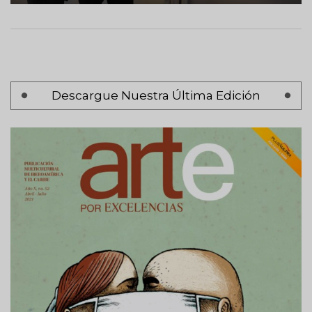
Paginación
Descargue Nuestra Última Edición
Página
‹ Anterior
anterior
Página 2
Siguiente
Siguiente >
página