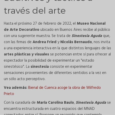
través del arte
Hasta el próximo 27 de febrero de 2022, el
Museo Nacional
de Arte Decorativo
ubicado en Buenos Aires recibe al público
con una sugerente muestra. Se trata de
Sinestesia Aguda
que,
con las firmas de
Andrea Fried
y
Nicolás Bernaudo
, nos invita
a una experiencia interactiva en la que distintos lenguajes de las
artes plásticas y visuales
se potencian entre sí para ofrecer al
espectador la posibilidad de experimentar un "estado
sinestésico". La
sinestesia
consiste en experimentar
sensaciones provenientes de diferentes sentidos a la vez en
un sólo acto perceptivo.
Vea además:
Bienal de Cuenca acoge la obra de Wilfredo
Prieto
Con la curaduría de
María Carolina Baulo
,
Sinestesia Aguda
se
encuentra estructurada en cuatro espacios del MNAD
conectados entre sí. Propone un recorrido que contempla