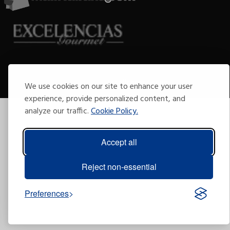
Copyright © 2009-2026 Arte por Excelencias.
All rights reserved.
Developed by
Excellences Group
.
We use cookies on our site to enhance your user
experience, provide personalized content, and
analyze our traffic.
Cookie Policy.
Accept all
Reject non-essential
Preferences