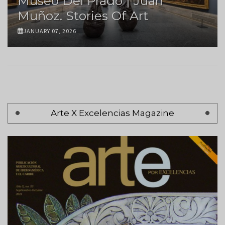
Museo Del Prado | Juan
Muñoz. Stories Of Art
JANUARY 07, 2026
Pagination
Arte X Excelencias Magazine
Page 1
Next
Siguiente >
page