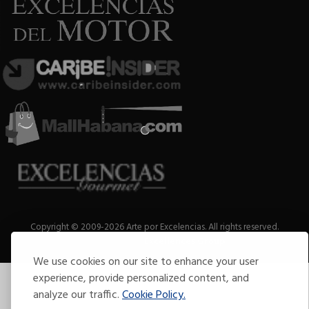
Copyright © 2009-2026 Arte por Excelencias.
All rights reserved.
Developed by
Excellences Group
.
We use cookies on our site to enhance your user
experience, provide personalized content, and
analyze our traffic.
Cookie Policy.