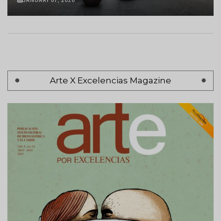
Pagination
Arte X Excelencias Magazine
Previous
‹ Anterior
page
Page 2
Next
Siguiente >
page