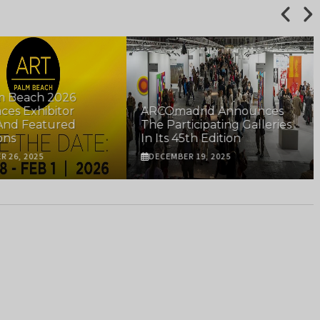
m Beach 2026
es Exhibitor
ARCOmadrid Announces
And Featured
The Participating Galleries
ons
In Its 45th Edition
R 26, 2025
DECEMBER 19, 2025