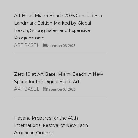
Art Basel Miami Beach 2025 Concludes a
Landmark Edition Marked by Global
Reach, Strong Sales, and Expansive
Programming
Art Basel Unveils
ART BASEL
December 08, 2025
Participating Gallerie
Art Madrid '26: 21 Years Of
First Highlights For It
Contemporary Art
Hong Kong Edition
DECEMBER 16, 2025
JANUARY 08, 2026
Zero 10 at Art Basel Miami Beach: A New
Space for the Digital Era of Art
ART BASEL
December 03, 2025
Havana Prepares for the 46th
International Festival of New Latin
American Cinema