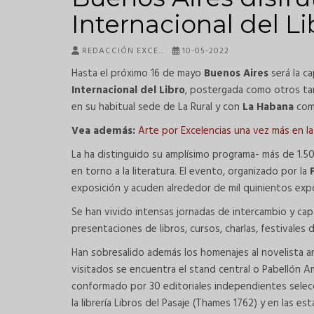
Internacional del Li
REDACCIÓN EXCE…
10-05-2022
Hasta el próximo 16 de mayo
Buenos Aires
será la ca
Internacional del Libro
, postergada como otros tan
en su habitual sede de La Rural y con
La Habana
com
Vea además:
Arte por Excelencias una vez más en la
La ha distinguido su amplísimo programa- más de 1.50
en torno a la literatura. El evento, organizado por la
exposición y acuden alrededor de mil quinientos exp
Se han vivido intensas jornadas de intercambio y cap
presentaciones de libros, cursos, charlas, festivales 
Han sobresalido además los homenajes al novelista a
visitados se encuentra el stand central o Pabellón Am
conformado por 30 editoriales independientes selec
la librería Libros del Pasaje (Thames 1762) y en las e