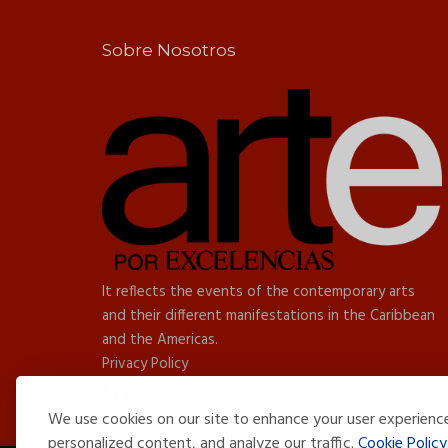
Sobre Nosotros
It reflects the events of the contemporary arts
and their different manifestations in the Caribbean
and the Americas.
Privacy Policy
We use cookies on our site to enhance your user experienc
personalized content, and analyze our traffic.
Cookie Policy