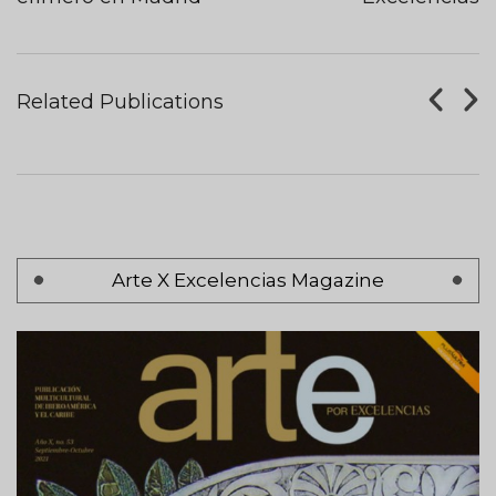
Tableros De Ajedrez
Related Publications
AUGUST 07, 2017
Pagination
Arte X Excelencias Magazine
Page 1
Next
Siguiente >
page