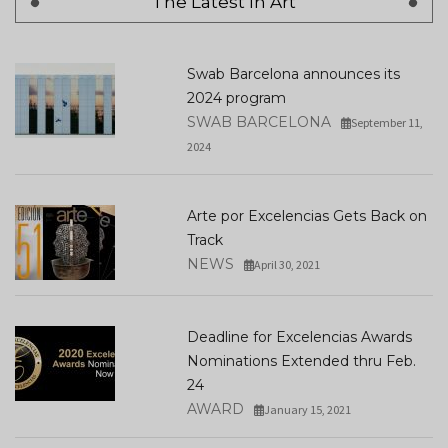
The Latest In Art
Swab Barcelona announces its
2024 program
SWAB BARCELONA
September 11,
2024
Arte por Excelencias Gets Back on
Track
NEWS
April 30, 2021
Deadline for Excelencias Awards
Nominations Extended thru Feb.
24
AWARD
January 15, 2021