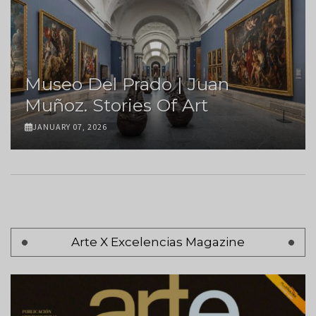
Museo Del Prado | Juan
Muñoz. Stories Of Art
JANUARY 07, 2026
Pagination
Arte X Excelencias Magazine
Page 1
Next
Siguiente >