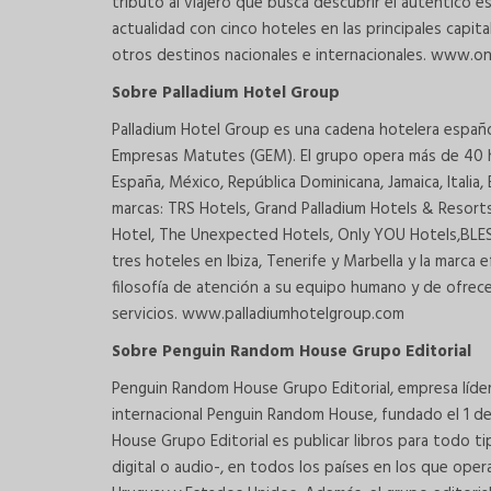
tributo al viajero que busca descubrir el auténtico e
actualidad con cinco hoteles en las principales capi
otros destinos nacionales e internacionales. www.o
Sobre Palladium Hotel Group
Palladium Hotel Group es una cadena hotelera españ
Empresas Matutes (GEM). El grupo opera más de 40 ho
España, México, República Dominicana, Jamaica, Italia,
marcas: TRS Hotels, Grand Palladium Hotels & Resorts
Hotel, The Unexpected Hotels, Only YOU Hotels,BLESS 
tres hoteles en Ibiza, Tenerife y Marbella y la marca
filosofía de atención a su equipo humano y de ofrecer
servicios. www.palladiumhotelgroup.com
Sobre Penguin Random House Grupo Editorial
Penguin Random House Grupo Editorial, empresa líder 
internacional Penguin Random House, fundado el 1 de
House Grupo Editorial es publicar libros para todo t
digital o audio-, en todos los países en los que opera