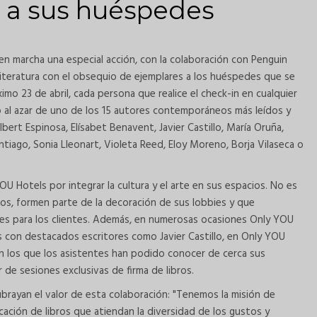
a a sus huéspedes
en marcha una especial acción, con la colaboración con Penguin
 literatura con el obsequio de ejemplares a los huéspedes que se
imo 23 de abril, cada persona que realice el check-in en cualquier
ro al azar de uno de los 15 autores contemporáneos más leídos y
ert Espinosa, Elísabet Benavent, Javier Castillo, María Oruña,
ntiago, Sonia Lleonart, Violeta Reed, Eloy Moreno, Borja Vilaseca o
OU Hotels por integrar la cultura y el arte en sus espacios. No es
ulos, formen parte de la decoración de sus lobbies y que
bles para los clientes. Además, en numerosas ocasiones Only YOU
 con destacados escritores como Javier Castillo, en Only YOU
en los que los asistentes han podido conocer de cerca sus
de sesiones exclusivas de firma de libros.
brayan el valor de esta colaboración: "Tenemos la misión de
icación de libros que atiendan la diversidad de los gustos y