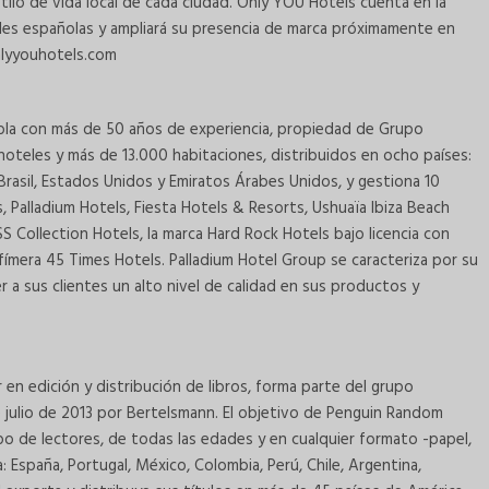
stilo de vida local de cada ciudad. Only YOU Hotels cuenta en la
tales españolas y ampliará su presencia de marca próximamente en
nlyyouhotels.com
ola con más de 50 años de experiencia, propiedad de Grupo
teles y más de 13.000 habitaciones, distribuidos en ocho países:
 Brasil, Estados Unidos y Emiratos Árabes Unidos, y gestiona 10
, Palladium Hotels, Fiesta Hotels & Resorts, Ushuaïa Ibiza Beach
Collection Hotels, la marca Hard Rock Hotels bajo licencia con
 efímera 45 Times Hotels. Palladium Hotel Group se caracteriza por su
 a sus clientes un alto nivel de calidad en sus productos y
en edición y distribución de libros, forma parte del grupo
 julio de 2013 por Bertelsmann. El objetivo de Penguin Random
ipo de lectores, de todas las edades y en cualquier formato -papel,
: España, Portugal, México, Colombia, Perú, Chile, Argentina,