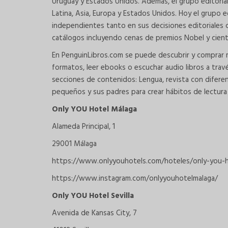
Uruguay y Estados Unidos. Además, el grupo editorial
Latina, Asia, Europa y Estados Unidos. Hoy el grupo e
independientes tanto en sus decisiones editoriales c
catálogos incluyendo cenas de premios Nobel y cien
En PenguinLibros.com se puede descubrir y comprar 
formatos, leer ebooks o escuchar audio libros a trav
secciones de contenidos: Lengua, revista con diferen
pequeños y sus padres para crear hábitos de lectura y
Only YOU Hotel Málaga
Alameda Principal, 1
29001 Málaga
https://www.onlyyouhotels.com/hoteles/only-you-h
https://www.instagram.com/onlyyouhotelmalaga/
Only YOU Hotel Sevilla
Avenida de Kansas City, 7