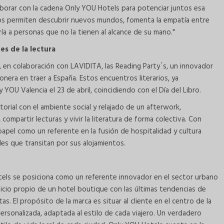
aborar con la cadena Only YOU Hotels para potenciar juntos esa
 nos permiten descubrir nuevos mundos, fomenta la empatía entre
gría a personas que no la tienen al alcance de su mano."
es de la lectura
en colaboración con LAVIDITA, las Reading Party´s, un innovador
era en traer a España. Estos encuentros literarios, ya
YOU Valencia el 23 de abril, coincidiendo con el Día del Libro.
orial con el ambiente social y relajado de un afterwork,
compartir lecturas y vivir la literatura de forma colectiva. Con
papel como un referente en la fusión de hospitalidad y cultura
les que transitan por sus alojamientos.
tels se posiciona como un referente innovador en el sector urbano
icio propio de un hotel boutique con las últimas tendencias de
s. El propósito de la marca es situar al cliente en el centro de la
ersonalizada, adaptada al estilo de cada viajero. Un verdadero