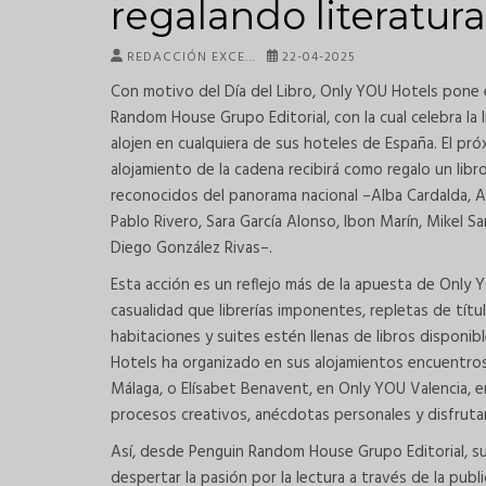
regalando literatur
REDACCIÓN EXCE…
22-04-2025
Con motivo del Día del Libro, Only YOU Hotels pone 
Random House Grupo Editorial, con la cual celebra la
alojen en cualquiera de sus hoteles de España. El próx
alojamiento de la cadena recibirá como regalo un lib
reconocidos del panorama nacional –Alba Cardalda, Alb
Pablo Rivero, Sara García Alonso, Ibon Marín, Mikel Sa
Diego González Rivas–.
Esta acción es un reflejo más de la apuesta de Only Y
casualidad que librerías imponentes, repletas de tít
habitaciones y suites estén llenas de libros disponi
Hotels ha organizado en sus alojamientos encuentros
Málaga, o Elísabet Benavent, en Only YOU Valencia, 
procesos creativos, anécdotas personales y disfrutar 
Así, desde Penguin Random House Grupo Editorial, su
despertar la pasión por la lectura a través de la publ