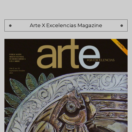
Pagination
Arte X Excelencias Magazine
Page 1
Next
Siguiente >
page