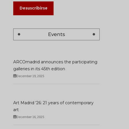
Desuscribirse
Events
ARCOmadrid announces the participating
galleries in its 45th edition
December 19, 2025
Julia Stoschek Found
Art Madrid '26: 21 years of contemporary
Charmaine Poh’s First
Presents What A
art
Institutional Solo Exhibition
Wonderful World: An
In Berlin
Audiovisual Poem
December 16, 2025
JANUARY 05, 2026
JANUARY 09, 2026