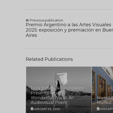
Previous publication
Premio Argentino a las Artes Visuales
2025: exposición y premiación en Bue
Aires
Related Publications
Julia Stoschek Foundation
irst
Presents What A
 Exhibition
Wonderful World: An
Museo D
Audiovisual Poem
Muñoz. 
JANUARY 09, 2026
JANUARY 