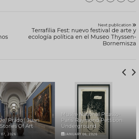
Next publication
Terrafilia Fest: nuevo festival de arte y
nos
ecología política en el Museo Thyssen-
Bornemisza
Musée National Picasso-
el Prado | Juan
Paris. Raymond Pettibon.
Stories Of Art
Underground
07, 2026
JANUARY 06, 2026