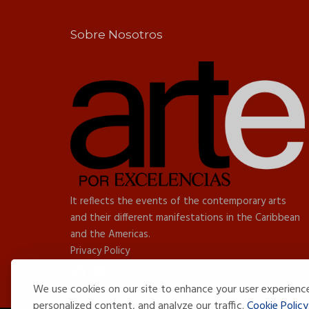
Sobre Nosotros
It reflects the events of the contemporary arts
and their different manifestations in the Caribbean
and the Americas.
Privacy Policy
We use cookies on our site to enhance your user experienc
personalized content, and analyze our traffic.
Cookie Policy