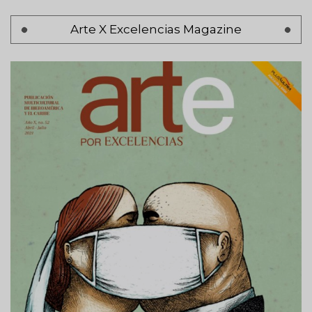
Pagination
Arte X Excelencias Magazine
Previous
‹ Anterior
page
Page 2
Next
Siguiente >
page