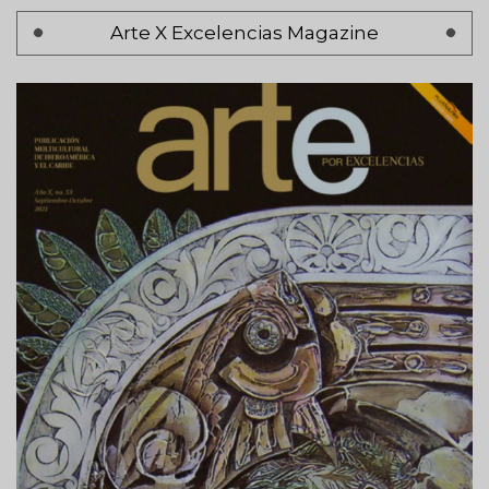
Pagination
Arte X Excelencias Magazine
Page 1
Next
Siguiente >
page