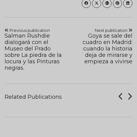
Previous publication
Next publication
Salman Rushdie
Goya se sale del
dialogará con el
cuadro en Madrid:
Museo del Prado
cuando la historia
sobre La piedra de la
deja de mirarse y
locura y las Pinturas
empieza a vivirse
negras.
Tableros De Ajedrez
Related Publications
AUGUST 07, 2017