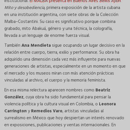
institucional.
El MALBA presenta en Buenos Aires
Belkis Ayón
.
Mito y desobediencia
, primera exposición de la artista cubana
en una institución argentina, con siete obras de la Colección
Malba–Costantini. Su caso es significativo porque combina
grabado, mito Abakuá, género y una técnica, la colografía,
llevada a un lenguaje de enorme fuerza visual.
También
Ana Mendieta
sigue ocupando un lugar decisivo en la
relación entre cuerpo, tierra, exilio y performance. Su obra ha
adquirido una dimensión cada vez más influyente para nuevas
generaciones de artistas, especialmente en un momento en que
el mercado y los museos miran con más atención prácticas
vinculadas al archivo, el cuerpo y la memoria feminista.
En esa misma relectura aparecen nombres como
Beatriz
González
, cuya obra ha sido fundamental para pensar la
violencia política y la cultura visual en Colombia, o
Leonora
Carrington
y
Remedios Varo
, artistas vinculadas al
surrealismo en México que hoy despiertan un interés renovado
en exposiciones, publicaciones y ventas internacionales. En