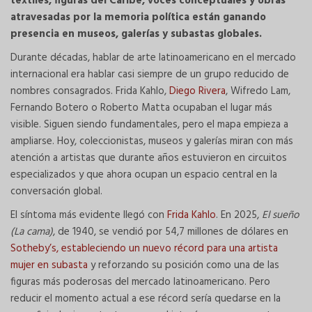
textiles, figuras del Caribe, voces conceptuales y obras
atravesadas por la memoria política están ganando
presencia en museos, galerías y subastas globales.
Durante décadas, hablar de arte latinoamericano en el mercado
internacional era hablar casi siempre de un grupo reducido de
nombres consagrados. Frida Kahlo,
Diego Rivera
, Wifredo Lam,
Fernando Botero o Roberto Matta ocupaban el lugar más
visible. Siguen siendo fundamentales, pero el mapa empieza a
ampliarse. Hoy, coleccionistas, museos y galerías miran con más
atención a artistas que durante años estuvieron en circuitos
especializados y que ahora ocupan un espacio central en la
conversación global.
El síntoma más evidente llegó con
Frida Kahlo
. En 2025,
El sueño
(La cama)
, de 1940, se vendió por 54,7 millones de dólares en
Sotheby’s, estableciendo un nuevo récord para una artista
mujer en subasta
y reforzando su posición como una de las
figuras más poderosas del mercado latinoamericano. Pero
reducir el momento actual a ese récord sería quedarse en la