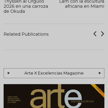
Thyssen al Orgullo
Lam con la escultura
2026 en una carroza
africana en Miami
de Okuda
Tableros De Ajedrez
Related Publications
AUGUST 07, 2017
Pagination
Arte X Excelencias Magazine
Page 1
Next
Siguiente >
page